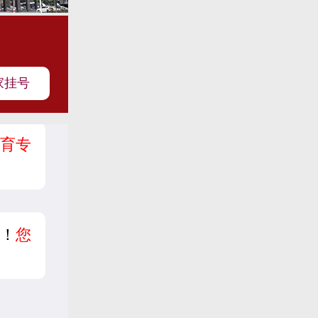
家挂号
育专
？
！
您