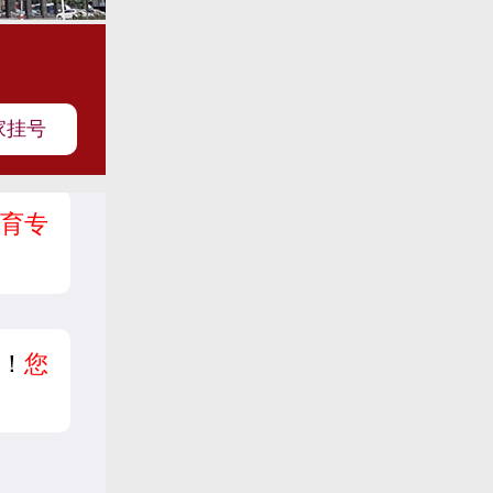
家挂号
育专
？
！
您